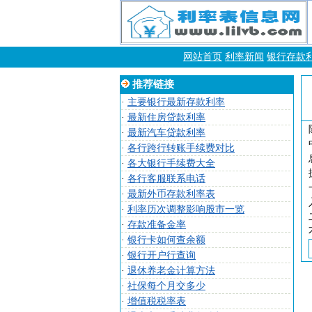
网站首页
利率新闻
银行存款
推荐链接
·
主要银行最新存款利率
·
最新住房贷款利率
·
最新汽车贷款利率
·
各行跨行转账手续费对比
·
各大银行手续费大全
·
各行客服联系电话
·
最新外币存款利率表
·
利率历次调整影响股市一览
·
存款准备金率
·
银行卡如何查余额
·
银行开户行查询
·
退休养老金计算方法
·
社保每个月交多少
·
增值税税率表