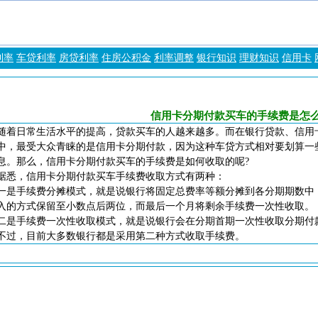
利率
车贷利率
房贷利率
住房公积金
利率调整
银行知识
理财知识
信用卡
信用卡分期付款买车的手续费是怎
随着日常生活水平的提高，贷款买车的人越来越多。而在银行贷款、信用
中，最受大众青睐的是信用卡分期付款，因为这种车贷方式相对要划算一
息。那么，信用卡分期付款买车的手续费是如何收取的呢?
据悉，信用卡分期付款买车手续费收取方式有两种：
一是手续费分摊模式，就是说银行将固定总费率等额分摊到各分期期数中
入的方式保留至小数点后两位，而最后一个月将剩余手续费一次性收取。
二是手续费一次性收取模式，就是说银行会在分期首期一次性收取分期付
不过，目前大多数银行都是采用第二种方式收取手续费。