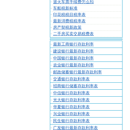
·
退火车票手续费怎么扣
·
车船税新标准
·
印花税税目税率表
·
最新消费税税率表
·
房产契税新政策
·
二手房买卖交易税费表
·
最新工商银行存款利率
·
建设银行最新存款利率
·
中国银行最新存款利率
·
农业银行最新存款利率
·
邮政储蓄银行最新存款利率
·
交通银行存款利率表
·
招商银行储蓄存款利率表
·
中信银行存款利率表
·
光大银行存款利率表
·
华夏银行存款利率表
·
兴业银行存款利率表
·
民生银行存款利率表
·
广发银行最新存款利率表