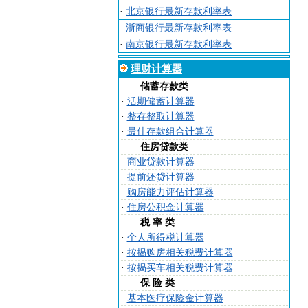
·
北京银行最新存款利率表
·
浙商银行最新存款利率表
·
南京银行最新存款利率表
理财计算器
储蓄存款类
·
活期储蓄计算器
·
整存整取计算器
·
最佳存款组合计算器
住房贷款类
·
商业贷款计算器
·
提前还贷计算器
·
购房能力评估计算器
·
住房公积金计算器
税 率 类
·
个人所得税计算器
·
按揭购房相关税费计算器
·
按揭买车相关税费计算器
保 险 类
·
基本医疗保险金计算器