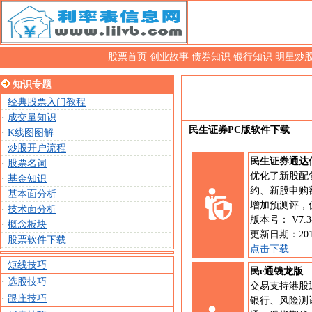
股票首页
创业故事
债券知识
银行知识
明星炒
知识专题
·
经典股票入门教程
·
成交量知识
民生证券PC版软件下载
·
K线图图解
·
炒股开户流程
民生证券通达
·
股票名词
优化了新股配
·
基金知识
约、新股申购
·
基本面分析
增加预测评，
·
技术面分析
版本号： V7.3
·
概念板块
更新日期：201
·
股票软件下载
点击下载
·
短线技巧
民e通钱龙版
·
选股技巧
交易支持港股
·
跟庄技巧
银行、风险测