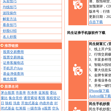
·
买卖技巧
通、股指期货
加预测评，C
·
均线技巧
版本号：行情 V2.
·
波段操作
更新日期：202
·
解套方法
点击下载
·
看盘技巧
·
炒股63招
民生证券手机版软件下载
·
名人炒股
民生财富汇 (
推荐链接
1、线上开户
·
股票交易费用
2、行情交易
·
股票交易佣金
3、丰富多样
·
证券客服电话
4、智能AI
·
手机开户App
5、重大信息
·
基金净值查询
6、金牌专家
·
概念股票
7、多项业务
8、另有一键
股票名词
IPhone版下载
茅台股票
市盈率
市净率
蓝筹股
委比
Android版下载
量比
集合竞价
通货紧缩
配股
股权登记
日
除权
洗盘
开放式基金
内盘外盘
封
民生手机炒股
闭式基金
红筹股
一级市场
st股票
空头
民生手机炒股