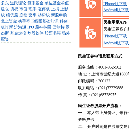
多头
道氏理论
货币基金
单位基金净值
IPhone版下载
建仓
填权
市值
现手
涨停板
止损
上影
Android版下载
线
绩优股
崩盘
套牢
趋势线
新股申购
北上资金
换手率
K线图基础知识
科创
民生掌赢APP
板打新
沪港通
IPO
股神林园
巴菲特
罗
民生证券客户
杰斯
基金定投
炒股软件
股票书籍
场外
IPhone版下载
配资
Android版下载
民生证券电话及联系方式
服务热线：4001-962-502
地 址：上海市世纪大道1600
邮政编码：200122
联系电话：(021)32229888
传 真：(021)68728975
民生证券股票开户流程
：
一、 本人带上身份证、银
券帐户卡.
二、 开户时间是在股票交易日