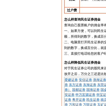
过户费
怎么样查询民生证券佣金
查询自己股票账户的佣金率
一、如果方便，可以到民生
额，所得到的数字，换成百分比
二、电脑里打开民生证券的
到的数字，换成百分比，就
三、直接打电话给您的客户
怎么样降低民生证券佣金
对于民生证券公司的股民来
放开之后，万分之三还是比
爱建证券
安信证券
渤海证
券
东方证券
东海证券
东莞
券）
国都证券
国海证券
国
安证券
申万宏源证券
华宝
证券
粤开证券
民生证券
南
券
万和证券
万联证券
五矿