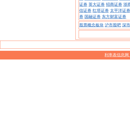
证券
英大证券
招商证券
浙
信证券
红塔证券
太平洋证
券
国融证券
东方财富证券
股票概念板块
沪市股吧
深
利率表信息网 www